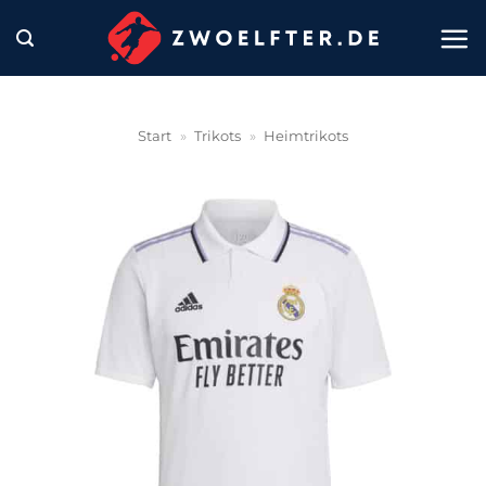
Zum
Inhalt
springen
Start
»
Trikots
»
Heimtrikots