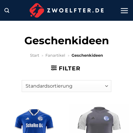
Zum
Inhalt
springen
Geschenkideen
Start
»
Fanartikel
»
Geschenkideen
FILTER