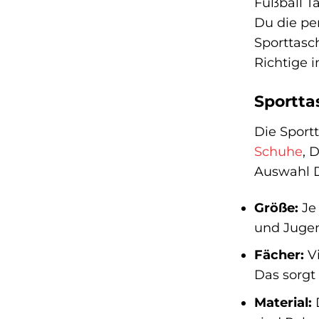
Fußball T
Du die per
Sporttasc
Richtige 
Sportta
Die Sportt
Schuhe
, 
Auswahl D
Größe:
Je 
und Jugen
Fächer:
Vi
Das sorgt
Material:
D