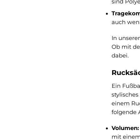
sind Polye
Tragekom
auch wenn
In unsere
Ob mit de
dabei.
Rucksäc
Ein Fußba
stylisches
einem Ruc
folgende 
Volumen:
mit einem