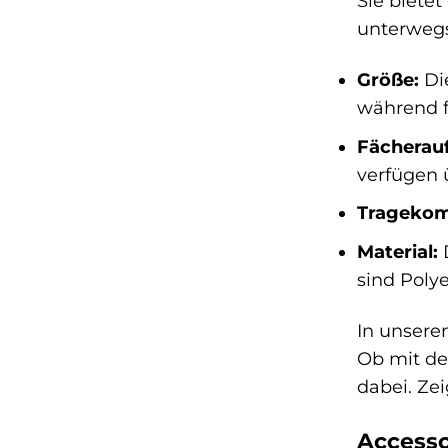
Sie biete
unterwegs
Größe:
Die
während 
Fächerauf
verfügen 
Tragekom
Material:
D
sind Poly
In unsere
Ob mit de
dabei. Ze
Accesso