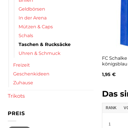
Brillen
Geldbörsen
In der Arena
Mützen & Caps
Schals
Taschen & Rucksäcke
Uhren & Schmuck
FC Schalke
königsblau
Freizeit
Geschenkideen
1,95
€
Zuhause
Das s
Trikots
RANK
V
PREIS
1
Min.
Max.