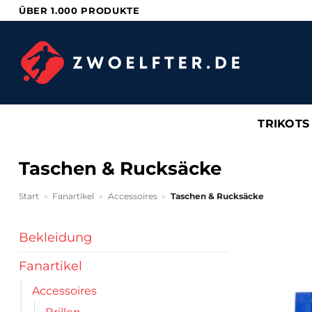
Zum
ÜBER 1.000 PRODUKTE
Inhalt
springen
TRIKOTS
Taschen & Rucksäcke
Start
»
Fanartikel
»
Accessoires
»
Taschen & Rucksäcke
Bekleidung
Fanartikel
Accessoires