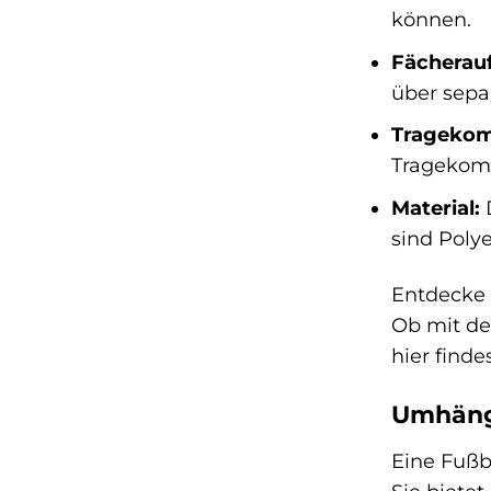
können.
Fächerauf
über separ
Tragekom
Tragekomf
Material:
D
sind Poly
Entdecke 
Ob mit de
hier find
Umhänge
Eine Fußb