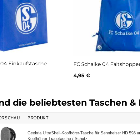
 04 Einkaufstasche
FC Schalke 04 Faltshoppe
4,95
€
ind die beliebtesten Taschen 
ORSCHAU
PRODUKT
Geekria UltraShell-Kopfhörer-Tasche für Sennheiser HD 598 u
Kopfhöhrer-Tragetasche / Schutz ...