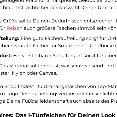
t genügend Platz für Smartphone, Geldbörse, Schlü
 brauchst. Achte bei der Auswahl Deiner Umhänge
 Größe sollte Deinen Bedürfnissen entsprechen. Fü
für
Reisen
auch größere Taschen sinnvoll sein kön
teilung:
Eine gute Fächeraufteilung sorgt für O
über separate Fächer für Smartphone, Geldbörse o
fort:
Ein verstellbarer Schultergurt sorgt für e
as Material sollte robust, wasserabweisend und le
ester, Nylon oder Canvas.
m Shop findest Du Umhängetaschen von Top-Mark
m Logo Deines Lieblingsvereins oder in schlichte
ige Deine Fußballleidenschaft auch abseits des Pl
ires: Das i-Tüpfelchen für Deinen Look