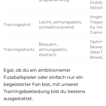
Outdoo
Aktivitä
Angene
Leicht, atmungsaktiv,
Tragegef
Trainingsshirt
schnelltrocknend
für inte
Trainin
Optima
Bequem,
Bewegun
Trainingsshorts
atmungsaktiv,
ideal fü
elastisch
Beweg
Egal, ob du ein ambitionierter
Fussballspieler oder einfach nur ein
begeisterter Fan bist, mit unserer
Trainingsbekleidung bist du bestens
ausgestattet.