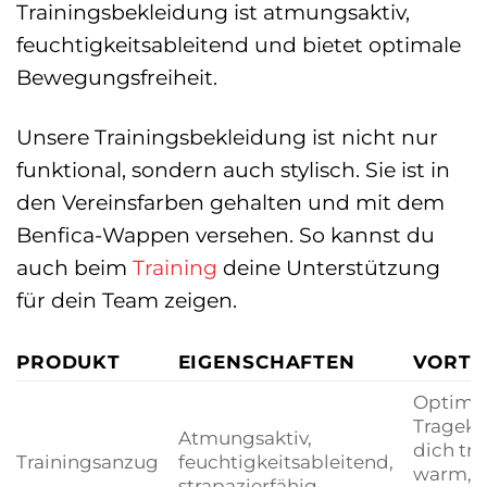
Trainingsbekleidung ist atmungsaktiv,
feuchtigkeitsableitend und bietet optimale
Bewegungsfreiheit.
Unsere Trainingsbekleidung ist nicht nur
funktional, sondern auch stylisch. Sie ist in
den Vereinsfarben gehalten und mit dem
Benfica-Wappen versehen. So kannst du
auch beim
Training
deine Unterstützung
für dein Team zeigen.
PRODUKT
EIGENSCHAFTEN
VORTE
Optima
Trageko
Atmungsaktiv,
dich tr
Trainingsanzug
feuchtigkeitsableitend,
warm, id
strapazierfähig