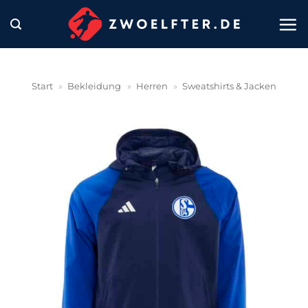
Zum
Inhalt
springen
Start
»
Bekleidung
»
Herren
»
Sweatshirts & Jacken