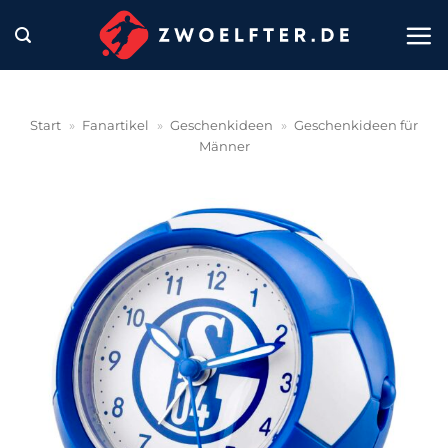
Zum
Inhalt
springen
Start
»
Fanartikel
»
Geschenkideen
»
Geschenkideen für
Männer