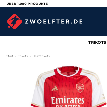
Zum
ÜBER 1.000 PRODUKTE
Inhalt
springen
TRIKOTS
Start
»
Trikots
»
Heimtrikots