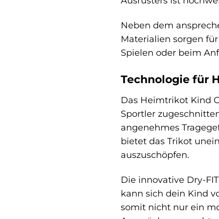
Ausrüsters ist hochwer
Neben dem ansprechen
Materialien sorgen f
Spielen oder beim Anf
Technologie für 
Das Heimtrikot Kind OL
Sportler zugeschnitten
angenehmes Tragegefüh
bietet das Trikot une
auszuschöpfen.
Die innovative Dry-FI
kann sich dein Kind vo
somit nicht nur ein 