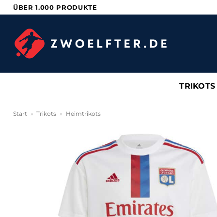
Zum
ÜBER 1.000 PRODUKTE
Inhalt
springen
TRIKOTS
Start
»
Trikots
»
Heimtrikots