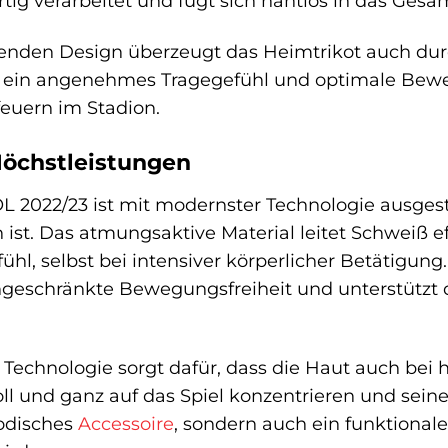
tig verarbeitet und fügt sich nahtlos in das Gesam
den Design überzeugt das Heimtrikot auch durch
ür ein angenehmes Tragegefühl und optimale Bewe
euern im Stadion.
Höchstleistungen
 2022/23 ist mit modernster Technologie ausgestat
 ist. Das atmungsaktive Material leitet Schweiß ef
l, selbst bei intensiver körperlicher Betätigung.
ingeschränkte Bewegungsfreiheit und unterstützt de
T Technologie sorgt dafür, dass die Haut auch be
ll und ganz auf das Spiel konzentrieren und seine
modisches
Accessoire
, sondern auch ein funktional