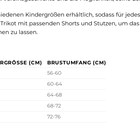
chiedenen Kindergrößen erhältlich, sodass für jed
s Trikot mit passenden Shorts und Stutzen, um das
hen zu lassen.
RGRÖSSE (CM)
BRUSTUMFANG (CM)
56-60
60-64
64-68
68-72
72-76