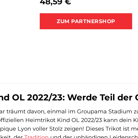
48,59
€
ZUM PARTNERSHOP
nd OL 2022/23: Werde Teil der
tar träumt davon, einmal im Groupama Stadium zu
ffiziellen Heimtrikot Kind OL 2022/23 kann dein K
ique Lyon voller Stolz zeigen! Dieses Trikot ist me
keit, der
Tradition
und der unbändigen Leidenschaf