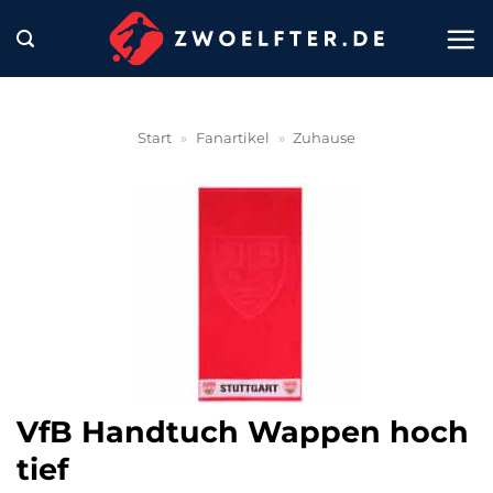
Zum
Inhalt
springen
Start
»
Fanartikel
»
Zuhause
VfB Handtuch Wappen hoch
tief