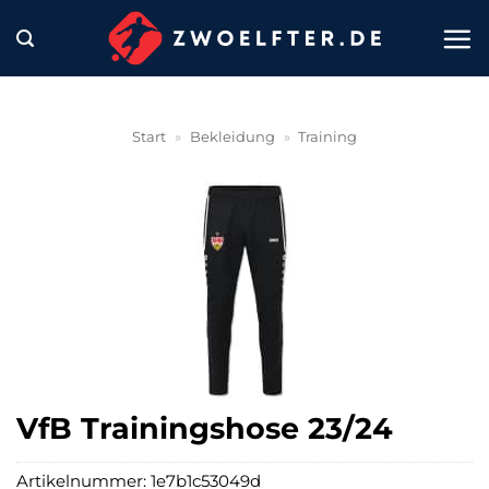
Zum
Inhalt
springen
Start
»
Bekleidung
»
Training
VfB Trainingshose 23/24
Artikelnummer:
1e7b1c53049d