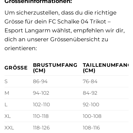
Grösseninformationen:
Um sicherzustellen, dass du die richtige
Grösse für dein FC Schalke 04 Trikot –
Esport Langarm wählst, empfehlen wir dir,
dich an unserer Grössenübersicht zu
orientieren:
BRUSTUMFANG
TAILLENUMFANG
GRÖSSE
(CM)
(CM)
S
86-94
76-84
M
94-102
84-92
L
102-110
92-100
XL
110-118
100-108
XXL
118-126
108-116