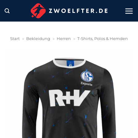
Zum
Inhalt
springen
Start
»
Bekleidung
»
Herren
»
T-Shirts, Polos & Hemden